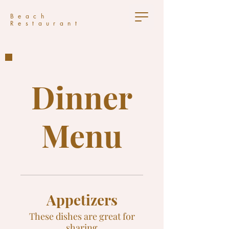
Beach
Restaurant
Dinner
Menu
Appetizers
These dishes are great for
sharing