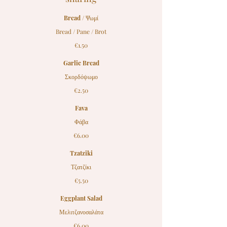
Bread / Ψωμί
Bread / Pane / Brot
€1.50
Garlic Bread
Σκορδόψωμο
€2.50
Fava
Φάβα
€6.00
Tzatziki
Τζατζίκι
€5.50
Eggplant Salad
Μελιτζανοσαλάτα
€6.00