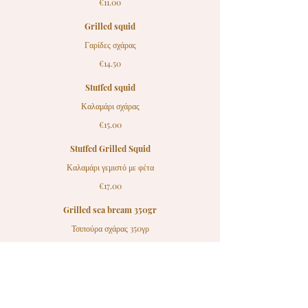
€11.00
Grilled squid
Γαρίδες σχάρας
€14.50
Stuffed squid
Καλαμάρι σχάρας
€15.00
Stuffed Grilled Squid
Καλαμάρι γεμιστό με φέτα
€17.00
Grilled sea bream 350gr
Τσιπούρα σχάρας 350γρ
€17.00
Grilled sea bass 350gr
Λαβράκι σχάρας