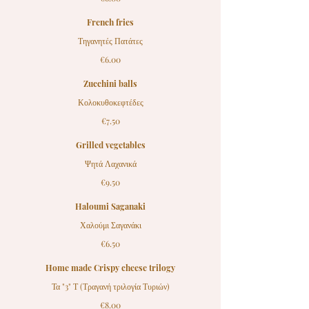
French fries
Τηγανητές Πατάτες
€6.00
Zucchini balls
Κολοκυθοκεφτέδες
€7.50
Grilled vegetables
Ψητά Λαχανικά
€9.50
Haloumi Saganaki
Χαλούμι Σαγανάκι
€6.50
Home made Crispy cheese trilogy
Τα "3" Τ (Τραγανή τριλογία Τυριών)
€8.00