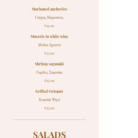
Marinated anchovies
Γαύρος Μαρινάτος
€11.00
Mussels in white wine
Μύδια Αχνιστά
€13.00
Shrimp saganaki
Γαρίδες Σαγανάκι
€15.00
Grilled Octopus
Χταπόδι Ψητό
€15.00
SALADS