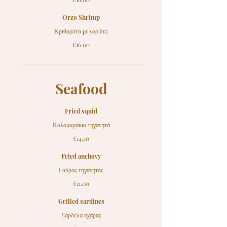
Orzo Shrimp
Κριθαρότο με γαρίδες
€16.00
Seafood
Fried squid
Καλαμαράκια τηγανητά
€14.50
Fried anchovy
Γαύρος τηγανητός
€11.00
Grilled sardines
Σαρδέλα σχάρας